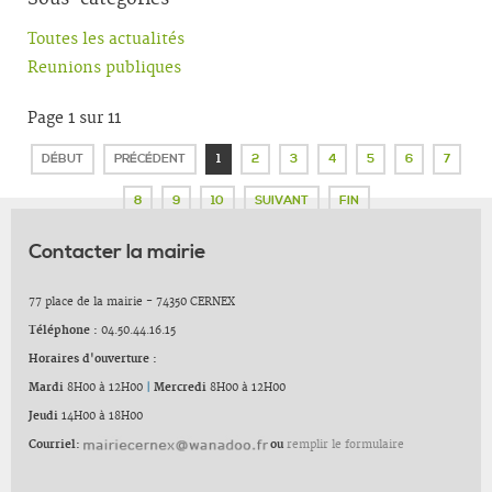
Toutes les actualités
Reunions publiques
Page 1 sur 11
DÉBUT
PRÉCÉDENT
1
2
3
4
5
6
7
8
9
10
SUIVANT
FIN
Contacter la mairie
77 place de la mairie - 74350 CERNEX
Téléphone :
04.50.44.16.15
Horaires d'ouverture :
Mardi
8H00 à 12H00
|
Mercredi
8H00 à 12H00
Jeudi
14H00 à 18H00
Courriel:
ou
remplir le formulaire