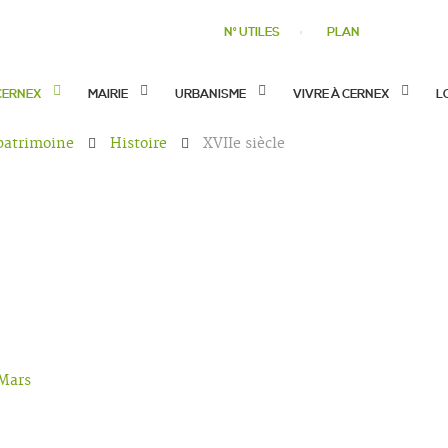
N° UTILES
PLAN
CERNEX
MAIRIE
URBANISME
VIVRE À CERNEX
L
 patrimoine
Histoire
XVIIe siècle
 Mars