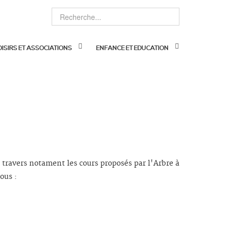
OISIRS ET ASSOCIATIONS
ENFANCE ET EDUCATION
à travers notament les cours proposés par l'Arbre à
ous :