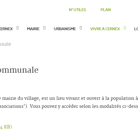
N° UTILES
PLAN
CERNEX
MAIRIE
URBANISME
VIVRE À CERNEX
L
unale
 communale
 mairie du village, est un lieu vivant et ouvert à la population 
Associations'). Vous pouvez y accéder selon les modalités ci-dess
24 KB
)