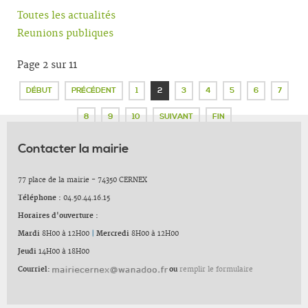
Toutes les actualités
Reunions publiques
Page 2 sur 11
DÉBUT
PRÉCÉDENT
1
2
3
4
5
6
7
8
9
10
SUIVANT
FIN
Contacter la mairie
77 place de la mairie - 74350 CERNEX
Téléphone :
04.50.44.16.15
Horaires d'ouverture :
Mardi
8H00 à 12H00
|
Mercredi
8H00 à 12H00
Jeudi
14H00 à 18H00
Courriel:
ou
remplir le formulaire