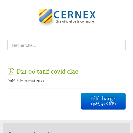
pdf
D21 06 tarif covid clae
Publié le 21 mai 2021
Télécharger
(
pdf,
426 KB
)