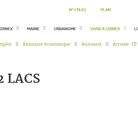
N° UTILES
PLAN
CERNEX
MAIRIE
URBANISME
VIVRE À CERNEX
L
mploi
Annuaire économique
Annuaire
Artisan-TP
2 LACS