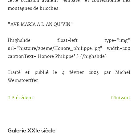
cette occasion avaient "empâté" et confectionné des
montagnes de brioches.
"AVE MARIA A L'AN QU'VIN"
{highslide float=left type="img"
url="histoire/20eme/Honore_philippe.jpg" width=200
captionText='Honore Philippe' } {/highslide}
Traité et publié le 4 février 2005 par Michel
Weinstoerffer
Précédent
Suivant
Galerie XXIe siècle