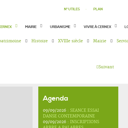
N° UTILES
PLAN
CERNEX
MAIRIE
URBANISME
VIVRE À CERNEX
L
 patrimoine
Histoire
XVIIIe siècle
Mairie
Servi
Suivant
Agenda
09/09/2026 :
SEANCE ESSAI
DANSE CONTEMPORAINE
09/09/2026 :
INSCRIPTIONS
ARBRE A PALABRES